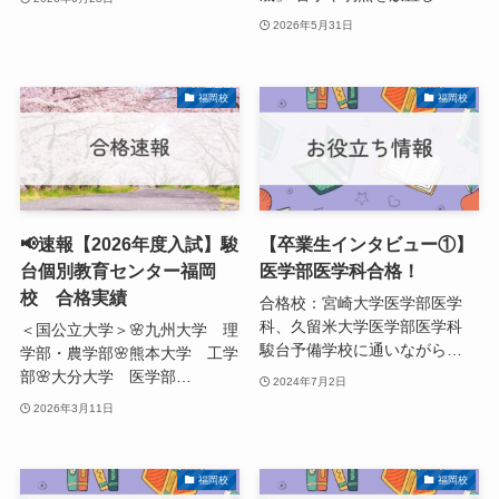
2026年5月31日
福岡校
福岡校
📢速報【2026年度入試】駿
【卒業生インタビュー①】
台個別教育センター福岡
医学部医学科合格！
校 合格実績
合格校：宮崎大学医学部医学
科、久留米大学医学部医学科
＜国公立大学＞🌸九州大学 理
駿台予備学校に通いながら…
学部・農学部🌸熊本大学 工学
部🌸大分大学 医学部…
2024年7月2日
2026年3月11日
福岡校
福岡校