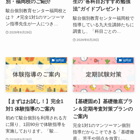
別・福岡校のご紹介
生の”各科目おすすめ勉強
法”ガイドプレゼント！
駿台個別教育センター福岡校と
は？ 📌完全1対1のマンツーマ
駿台個別教育センター福岡校で
ン指導先生が一人につき…
指導している九大生講師たちに
調査し、「科目ごとの…
2026年6月29日
2026年6月28日
福岡校
福岡校
【まずはお試し！】完全1
【基礎固め】基礎徹底プラ
対1 体験指導のご案内
ン＆定期考査対策プランの
ご案内
初めて駿台個別を利用される方
に限り、1回90分で体験指導を
完全1対1のマンツーマン個別
実施しております。「駿…
指導だからこそできる「基礎徹
底」 苦手や弱点を放置し…
2026年6月28日