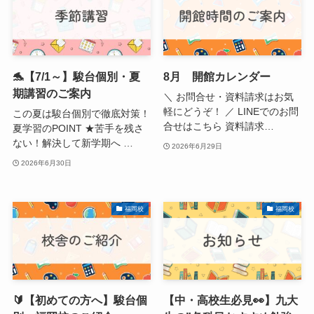
🐬【7/1～】駿台個別・夏
8月 開館カレンダー
期講習のご案内
＼ お問合せ・資料請求はお気
軽にどうぞ！ ／ LINEでのお問
この夏は駿台個別で徹底対策！
合せはこちら 資料請求…
夏学習のPOINT ★苦手を残さ
ない！解決して新学期へ …
2026年6月29日
2026年6月30日
福岡校
福岡校
🔰【初めての方へ】駿台個
【中・高校生必見👀】九大