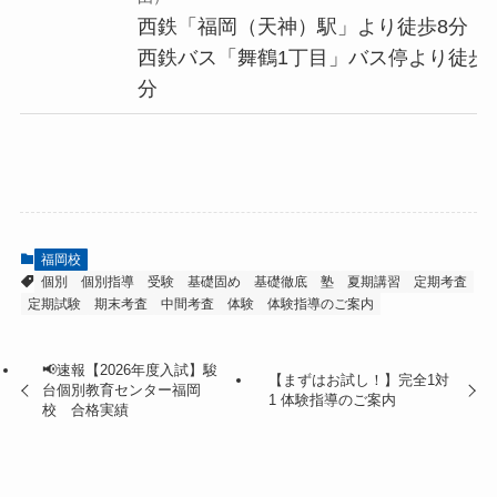
西鉄「福岡（天神）駅」より徒歩8分
西鉄バス「舞鶴1丁目」バス停より徒歩
分
福岡校
個別
個別指導
受験
基礎固め
基礎徹底
塾
夏期講習
定期考査
定期試験
期末考査
中間考査
体験
体験指導のご案内
📢速報【2026年度入試】駿
【まずはお試し！】完全1対
台個別教育センター福岡
1 体験指導のご案内
校 合格実績