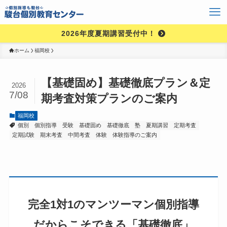
2026年度夏期講習受付中！
ホーム
福岡校
【基礎固め】基礎徹底プラン＆定
2026
7/08
期考査対策プランのご案内
福岡校
個別
個別指導
受験
基礎固め
基礎徹底
塾
夏期講習
定期考査
定期試験
期末考査
中間考査
体験
体験指導のご案内
完全1対1のマンツーマン個別指導
だからこそできる「基礎徹底」