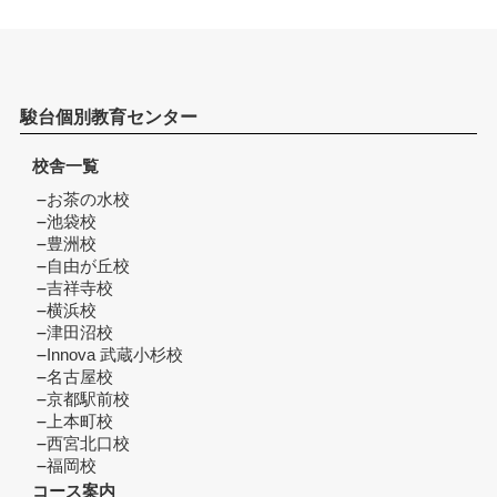
駿台個別教育センター
校舎一覧
お茶の水校
池袋校
豊洲校
自由が丘校
吉祥寺校
横浜校
津田沼校
Innova 武蔵小杉校
名古屋校
京都駅前校
上本町校
西宮北口校
福岡校
コース案内