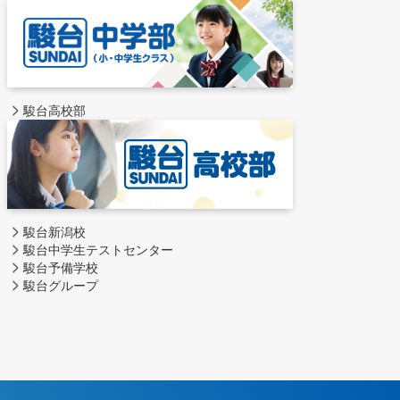
駿台高校部
駿台新潟校
駿台中学生テストセンター
駿台予備学校
駿台グループ