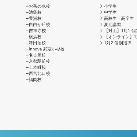
お茶の水校
小学生
池袋校
中学生
豊洲校
高校生・高卒生
自由が丘校
夏期講習
吉祥寺校
【対面】1対1 
横浜校
【オンライン】1
津田沼校
1対2 個別指導
Innova 武蔵小杉校
名古屋校
京都駅前校
上本町校
西宮北口校
福岡校