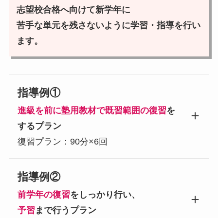
志望校合格へ向けて新学年に
苦手な単元を残さないように学習・指導を行い
ます。
指導例①
進級を前に塾用教材で既習範囲の復習
を
するプラン
復習プラン：90分×6回
指導例②
前学年の復習
をしっかり行い、
予習
まで行うプラン