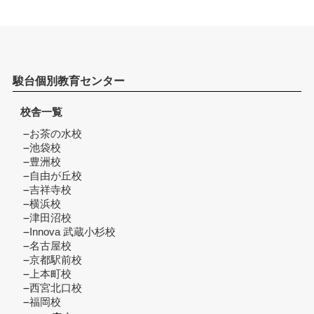
駿台個別教育センター
校舎一覧
お茶の水校
池袋校
豊洲校
自由が丘校
吉祥寺校
横浜校
津田沼校
Innova 武蔵小杉校
名古屋校
京都駅前校
上本町校
西宮北口校
福岡校