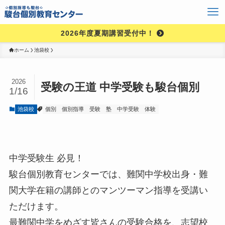
2026年度夏期講習受付中！
ホーム
池袋校
2026
受験の王道 中学受験も駿台個別
1/16
池袋校
個別
個別指導
受験
塾
中学受験
体験
中学受験生 必見！
駿台個別教育センターでは、難関中学校出身・難
関大学在籍の講師とのマンツーマン指導を受講い
ただけます。
最難関中学をめざす皆さんの受験合格を、志望校