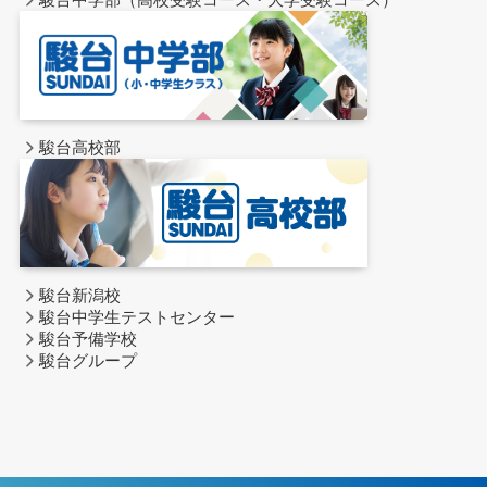
駿台高校部
駿台新潟校
駿台中学生テストセンター
駿台予備学校
駿台グループ