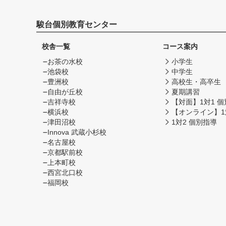
駿台個別教育センター
校舎一覧
コース案内
お茶の水校
小学生
池袋校
中学生
豊洲校
高校生・高卒生
自由が丘校
夏期講習
吉祥寺校
【対面】1対1 
横浜校
【オンライン】1
津田沼校
1対2 個別指導
Innova 武蔵小杉校
名古屋校
京都駅前校
上本町校
西宮北口校
福岡校