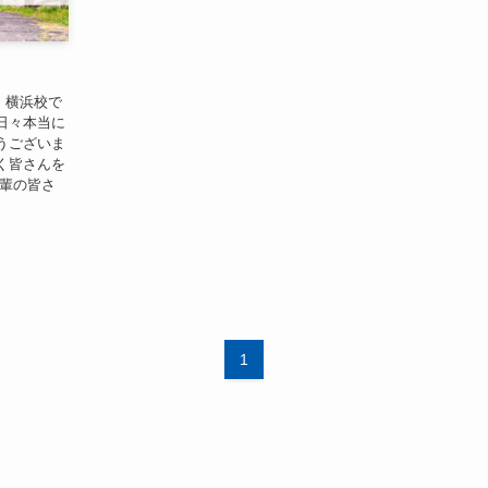
。 横浜校で
日々本当に
うございま
く皆さんを
後輩の皆さ
1