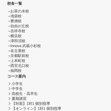
校舎一覧
お茶の水校
池袋校
豊洲校
自由が丘校
吉祥寺校
横浜校
津田沼校
Innova 武蔵小杉校
名古屋校
京都駅前校
上本町校
西宮北口校
福岡校
コース案内
小学生
中学生
高校生・高卒生
夏期講習
【対面】1対1 個別指導
【オンライン】1対1 個別指導