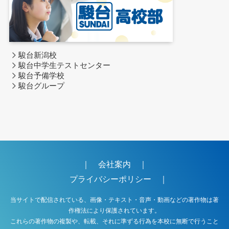
駿台新潟校
駿台中学生テストセンター
駿台予備学校
駿台グループ
｜
会社案内
｜
プライバシーポリシー
｜
当サイトで配信されている、画像・テキスト・音声・動画などの著作物は著
作権法により保護されています。
これらの著作物の複製や、転載、それに準ずる行為を本校に無断で行うこと