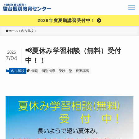
2026年度夏期講習受付中！
ホーム
名古屋校
📢夏休み学習相談（無料）受付
2026
7/04
中！！
名古屋校
個別
個別指導
受験
塾
夏期講習