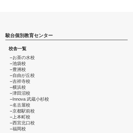
駿台個別教育センター
校舎一覧
お茶の水校
池袋校
豊洲校
自由が丘校
吉祥寺校
横浜校
津田沼校
Innova 武蔵小杉校
名古屋校
京都駅前校
上本町校
西宮北口校
福岡校